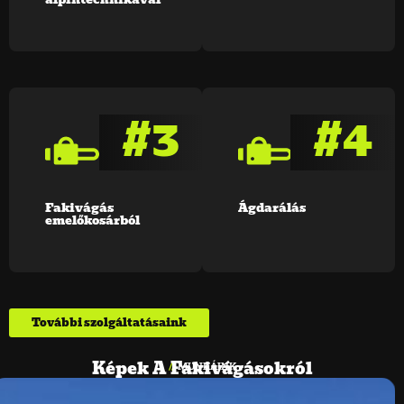
#3
#4
Fakivágás
Ágdarálás
emelőkosárból
További szolgáltatásaink
Képek A Fakivágásokról
//
MUNKÁINK